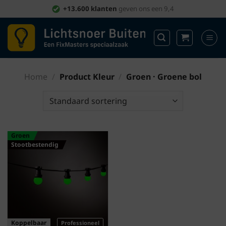
Ga
+13.600 klanten
geven ons een 9,4
naar
inhoud
Home
/
Product Kleur
/
Groen · Groene bol
Groen
Stootbestendig
Koppelbaar
Professioneel