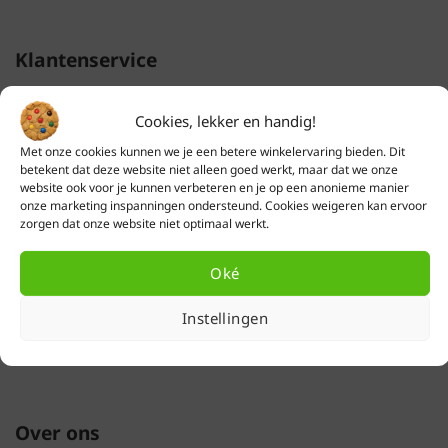
Klantenservice
Verzendkosten
Cookies, lekker en handig!
Levertijd
Met onze cookies kunnen we je een betere winkelervaring bieden. Dit
Retourneren & ruilen
betekent dat deze website niet alleen goed werkt, maar dat we onze
Garantie
website ook voor je kunnen verbeteren en je op een anonieme manier
Defect product melden
onze marketing inspanningen ondersteund. Cookies weigeren kan ervoor
zorgen dat onze website niet optimaal werkt.
Groothandel
Betaalmethodes
Oké
Veelgestelde vragen
Herroeping
Instellingen
Mijn account (inloggen)
Over ons