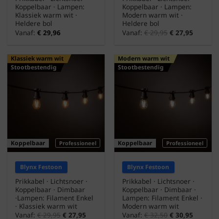
Koppelbaar · Lampen:
Koppelbaar · Lampen:
Klassiek warm wit ·
Modern warm wit ·
Heldere bol
Heldere bol
Vanaf:
€
29,96
Vanaf:
€
29,95
€
27,95
Klassiek warm wit
Modern warm wit
Stootbestendig
Stootbestendig
Koppelbaar
Koppelbaar
Professioneel
Professioneel
Blynx Festoon
Blynx Festoon
Prikkabel · Lichtsnoer ·
Prikkabel · Lichtsnoer ·
Koppelbaar · Dimbaar
Koppelbaar · Dimbaar ·
·Lampen: Filament Enkel
Lampen: Filament Enkel ·
· Klassiek warm wit
Modern warm wit
Vanaf:
€
29,95
€
27,95
Vanaf:
€
32,50
€
30,95