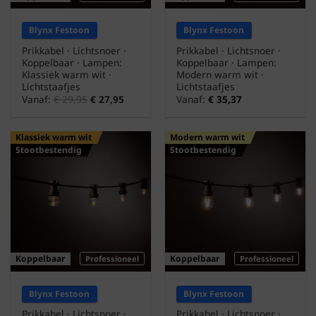
Blynx Festoon
Blynx Festoon
Prikkabel · Lichtsnoer ·
Prikkabel · Lichtsnoer ·
Koppelbaar · Lampen:
Koppelbaar · Lampen:
Klassiek warm wit ·
Modern warm wit ·
Lichtstaafjes
Lichtstaafjes
Vanaf:
€
29,95
€
27,95
Vanaf:
€
35,37
Klassiek warm wit
Modern warm wit
Stootbestendig
Stootbestendig
Koppelbaar
Koppelbaar
Professioneel
Professioneel
Blynx Festoon
Blynx Festoon
Prikkabel · Lichtsnoer ·
Prikkabel · Lichtsnoer ·