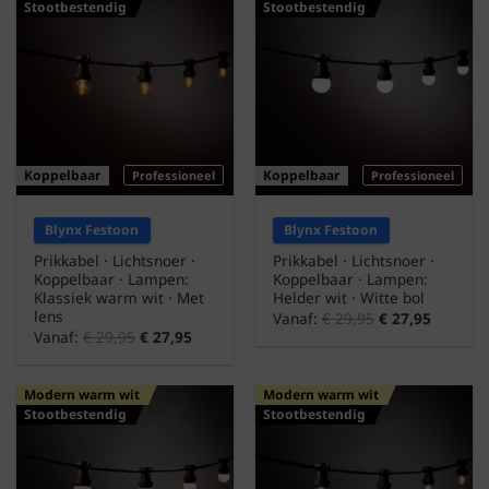
Stootbestendig
Stootbestendig
Koppelbaar
Koppelbaar
Professioneel
Professioneel
Blynx Festoon
Blynx Festoon
Prikkabel · Lichtsnoer ·
Prikkabel · Lichtsnoer ·
Koppelbaar · Lampen:
Koppelbaar · Lampen:
Klassiek warm wit · Met
Helder wit · Witte bol
lens
Vanaf:
€
29,95
€
27,95
Vanaf:
€
29,95
€
27,95
Modern warm wit
Modern warm wit
Stootbestendig
Stootbestendig