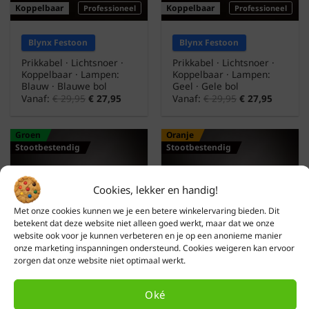
Koppelbaar
Koppelbaar
Professioneel
Professioneel
Blynx Festoon
Blynx Festoon
Prikkabel · Lichtsnoer ·
Prikkabel · Lichtsnoer ·
Koppelbaar · Lampen:
Koppelbaar · Lampen:
Blauw · Blauwe bol
Geel · Gele bol
Vanaf:
€
29,95
€
27,95
Vanaf:
€
29,95
€
27,95
Groen
Oranje
Stootbestendig
Stootbestendig
Cookies, lekker en handig!
Met onze cookies kunnen we je een betere winkelervaring bieden. Dit
betekent dat deze website niet alleen goed werkt, maar dat we onze
website ook voor je kunnen verbeteren en je op een anonieme manier
onze marketing inspanningen ondersteund. Cookies weigeren kan ervoor
Koppelbaar
Koppelbaar
Professioneel
Professioneel
zorgen dat onze website niet optimaal werkt.
Blynx Festoon
Blynx Festoon
Oké
Prikkabel · Lichtsnoer ·
Prikkabel · Lichtsnoer ·