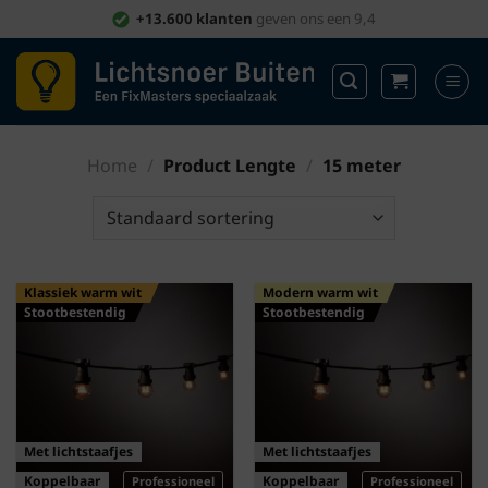
Ga
+13.600 klanten
geven ons een 9,4
naar
inhoud
Home
/
Product Lengte
/
15 meter
Klassiek warm wit
Modern warm wit
Stootbestendig
Stootbestendig
Met lichtstaafjes
Met lichtstaafjes
Koppelbaar
Koppelbaar
Professioneel
Professioneel