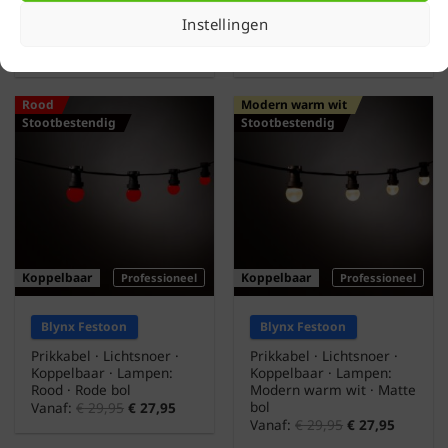
Koppelbaar · Lampen:
Koppelbaar · Lampen:
Instellingen
Groen · Groene bol
Oranje · Oranje bol
Vanaf:
€
29,95
€
27,95
Vanaf:
€
29,95
€
27,95
Rood
Modern warm wit
Stootbestendig
Stootbestendig
Koppelbaar
Koppelbaar
Professioneel
Professioneel
Blynx Festoon
Blynx Festoon
Prikkabel · Lichtsnoer ·
Prikkabel · Lichtsnoer ·
Koppelbaar · Lampen:
Koppelbaar · Lampen:
Rood · Rode bol
Modern warm wit · Matte
bol
Vanaf:
€
29,95
€
27,95
Vanaf:
€
29,95
€
27,95