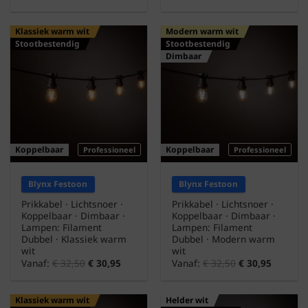
Klassiek warm wit
Modern warm wit
Stootbestendig
Stootbestendig
Dimbaar
Koppelbaar
Koppelbaar
Professioneel
Professioneel
Blynx Festoon
Blynx Festoon
Prikkabel · Lichtsnoer ·
Prikkabel · Lichtsnoer ·
Koppelbaar · Dimbaar ·
Koppelbaar · Dimbaar ·
Lampen: Filament
Lampen: Filament
Dubbel · Klassiek warm
Dubbel · Modern warm
wit
wit
Vanaf:
€
32,50
€
30,95
Vanaf:
€
32,50
€
30,95
Klassiek warm wit
Helder wit