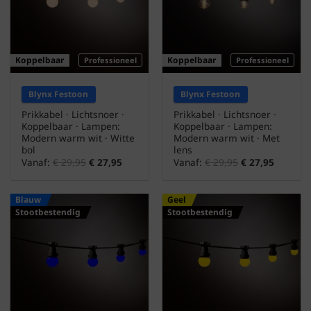
Koppelbaar
Koppelbaar
Professioneel
Professioneel
Blynx Festoon
Blynx Festoon
Prikkabel · Lichtsnoer ·
Prikkabel · Lichtsnoer ·
Koppelbaar · Lampen:
Koppelbaar · Lampen:
Modern warm wit · Witte
Modern warm wit · Met
bol
lens
Vanaf:
€
29,95
€
27,95
Vanaf:
€
29,95
€
27,95
Blauw
Geel
Stootbestendig
Stootbestendig