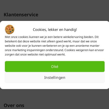
Klantenservice
Verzendkosten
Cookies, lekker en handig!
Levertijd
Met onze cookies kunnen we je een betere winkelervaring bieden. Dit
Retourneren & ruilen
betekent dat deze website niet alleen goed werkt, maar dat we onze
Garantie
website ook voor je kunnen verbeteren en je op een anonieme manier
Defect product melden
onze marketing inspanningen ondersteund. Cookies weigeren kan ervoor
zorgen dat onze website niet optimaal werkt.
Groothandel
Betaalmethodes
Oké
Veelgestelde vragen
Herroeping
Instellingen
Mijn account (inloggen)
Over ons