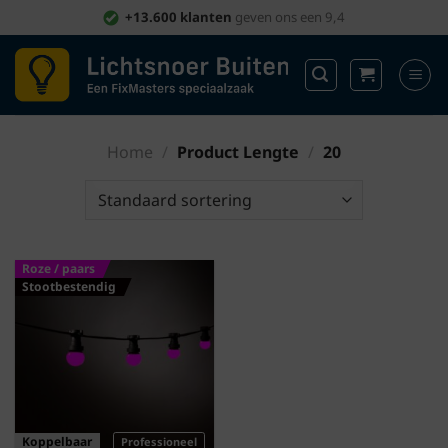
Ga
+13.600 klanten
geven ons een 9,4
naar
inhoud
Home
/
Product Lengte
/
20
Roze / paars
Stootbestendig
Koppelbaar
Professioneel