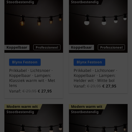
Stootbestendig
Stootbestendig
Koppelbaar
Koppelbaar
Professioneel
Professioneel
Blynx Festoon
Blynx Festoon
Prikkabel · Lichtsnoer ·
Prikkabel · Lichtsnoer ·
Koppelbaar · Lampen:
Koppelbaar · Lampen:
Klassiek warm wit · Met
Helder wit · Witte bol
lens
Vanaf:
€
29,95
€
27,95
Vanaf:
€
29,95
€
27,95
Modern warm wit
Modern warm wit
Stootbestendig
Stootbestendig