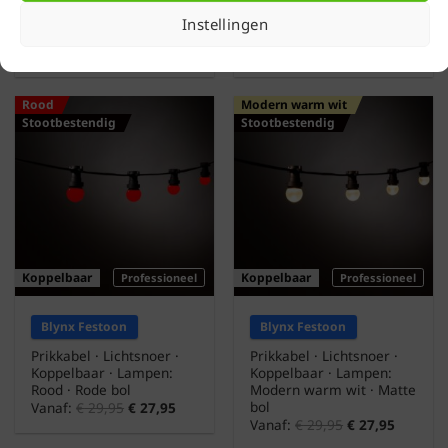
Koppelbaar · Lampen:
Koppelbaar · Lampen:
Instellingen
Groen · Groene bol
Oranje · Oranje bol
Vanaf:
€
29,95
€
27,95
Vanaf:
€
29,95
€
27,95
Rood
Modern warm wit
Stootbestendig
Stootbestendig
Koppelbaar
Koppelbaar
Professioneel
Professioneel
Blynx Festoon
Blynx Festoon
Prikkabel · Lichtsnoer ·
Prikkabel · Lichtsnoer ·
Koppelbaar · Lampen:
Koppelbaar · Lampen:
Rood · Rode bol
Modern warm wit · Matte
bol
Vanaf:
€
29,95
€
27,95
Vanaf:
€
29,95
€
27,95