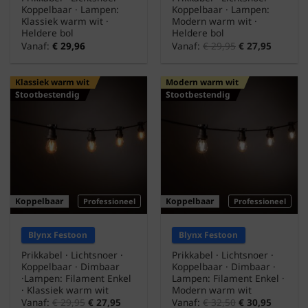
Koppelbaar · Lampen:
Koppelbaar · Lampen:
Klassiek warm wit ·
Modern warm wit ·
Heldere bol
Heldere bol
Vanaf:
€
29,96
Vanaf:
€
29,95
€
27,95
Klassiek warm wit
Modern warm wit
Stootbestendig
Stootbestendig
Koppelbaar
Koppelbaar
Professioneel
Professioneel
Blynx Festoon
Blynx Festoon
Prikkabel · Lichtsnoer ·
Prikkabel · Lichtsnoer ·
Koppelbaar · Dimbaar
Koppelbaar · Dimbaar ·
·Lampen: Filament Enkel
Lampen: Filament Enkel ·
· Klassiek warm wit
Modern warm wit
Vanaf:
€
29,95
€
27,95
Vanaf:
€
32,50
€
30,95