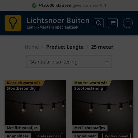
Ga
+13.600 klanten
geven ons een 9,4
naar
inhoud
Home
/
Product Lengte
/
25 meter
Klassiek warm wit
Modern warm wit
Stootbestendig
Stootbestendig
Met lichtstaafjes
Met lichtstaafjes
Koppelbaar
Koppelbaar
Professioneel
Professioneel