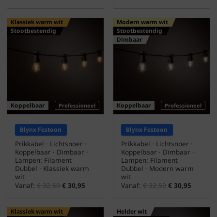
Klassiek warm wit
Modern warm wit
Stootbestendig
Stootbestendig
Dimbaar
Koppelbaar
Koppelbaar
Professioneel
Professioneel
Blynx Festoon
Blynx Festoon
Prikkabel · Lichtsnoer ·
Prikkabel · Lichtsnoer ·
Koppelbaar · Dimbaar ·
Koppelbaar · Dimbaar ·
Lampen: Filament
Lampen: Filament
Dubbel · Klassiek warm
Dubbel · Modern warm
wit
wit
Vanaf:
€
32,50
€
30,95
Vanaf:
€
32,50
€
30,95
Klassiek warm wit
Helder wit