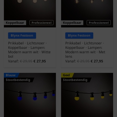
Koppelbaar
Koppelbaar
Professioneel
Professioneel
Blynx Festoon
Blynx Festoon
Prikkabel · Lichtsnoer ·
Prikkabel · Lichtsnoer ·
Koppelbaar · Lampen:
Koppelbaar · Lampen:
Modern warm wit · Witte
Modern warm wit · Met
bol
lens
Vanaf:
€
29,95
€
27,95
Vanaf:
€
29,95
€
27,95
Blauw
Geel
Stootbestendig
Stootbestendig