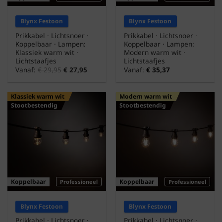
Blynx Festoon
Blynx Festoon
Prikkabel · Lichtsnoer ·
Prikkabel · Lichtsnoer ·
Koppelbaar · Lampen:
Koppelbaar · Lampen:
Klassiek warm wit ·
Modern warm wit ·
Lichtstaafjes
Lichtstaafjes
Vanaf:
€
29,95
€
27,95
Vanaf:
€
35,37
Klassiek warm wit
Modern warm wit
Stootbestendig
Stootbestendig
Koppelbaar
Koppelbaar
Professioneel
Professioneel
Blynx Festoon
Blynx Festoon
Prikkabel · Lichtsnoer ·
Prikkabel · Lichtsnoer ·