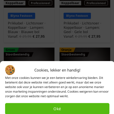
Koppelbaar
Koppelbaar
Professioneel
Professioneel
Blynx Festoon
Blynx Festoon
Prikkabel · Lichtsnoer ·
Prikkabel · Lichtsnoer ·
Koppelbaar · Lampen:
Koppelbaar · Lampen:
Blauw · Blauwe bol
Geel · Gele bol
Vanaf:
€
29,95
€
27,95
Vanaf:
€
29,95
€
27,95
Groen
Oranje
Stootbestendig
Stootbestendig
Cookies, lekker en handig!
Met onze cookies kunnen we je een betere winkelervaring bieden. Dit
betekent dat deze website niet alleen goed werkt, maar dat we onze
website ook voor je kunnen verbeteren en je op een anonieme manier
onze marketing inspanningen ondersteund. Cookies weigeren kan ervoor
Koppelbaar
Koppelbaar
Professioneel
Professioneel
zorgen dat onze website niet optimaal werkt.
Blynx Festoon
Blynx Festoon
Oké
Prikkabel · Lichtsnoer ·
Prikkabel · Lichtsnoer ·