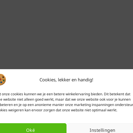
Cookies, lekker en handig!
Binnen 24 uur
verzonden
 onze cookies kunnen we je een betere winkelervaring bieden. Dit betekent dat
e website niet alleen goed werkt, maar dat we onze website ook voor je kunnen
tijdens werkdagen
beteren en je op een anonieme manier onze marketing inspanningen ondersteu
(maandag t/m vrijdag)
kies weigeren kan ervoor zorgen dat onze website niet optimaal werkt.
Oké
Instellingen