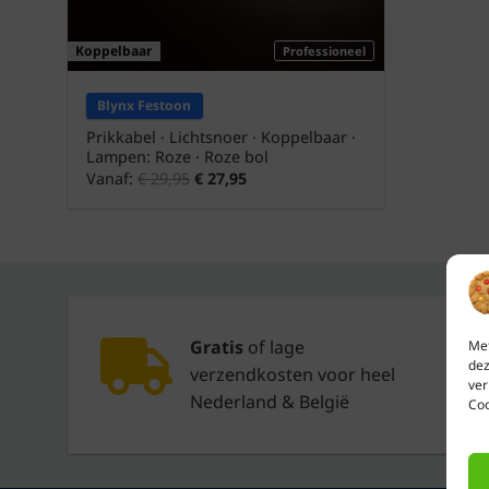
Koppelbaar
Professioneel
Blynx Festoon
Prikkabel · Lichtsnoer · Koppelbaar ·
Lampen: Roze · Roze bol
Vanaf:
€
29,95
€
27,95
Gratis
of lage
Met
dez
verzendkosten voor heel
ver
Nederland & België
Coo