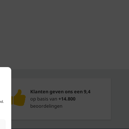
Klanten geven ons een 9,4
op basis van
+14.800
nd.
beoordelingen