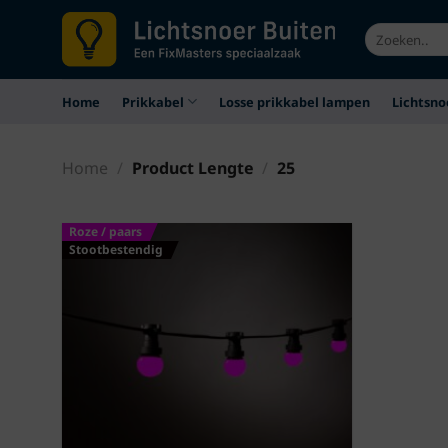
Ga
Zoeken
naar
naar:
inhoud
Home
Prikkabel
Losse prikkabel lampen
Lichtsno
Home
/
Product Lengte
/
25
Roze / paars
Stootbestendig