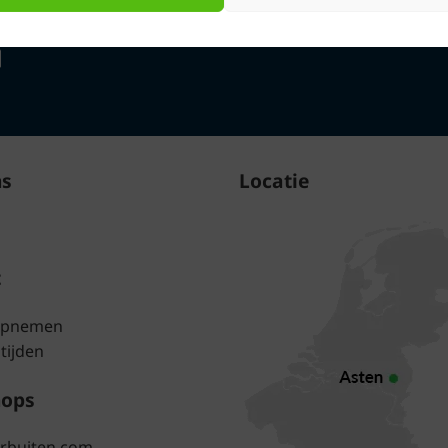
ns
Locatie
t
opnemen
tijden
hops
erbuiten.com