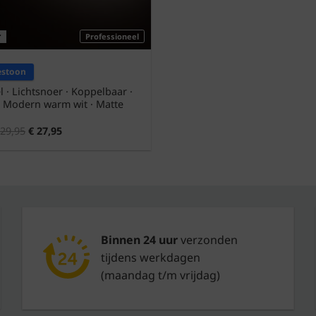
r
Professioneel
estoon
l · Lichtsnoer · Koppelbaar ·
 Modern warm wit · Matte
29,95
€
27,95
Binnen 24 uur
verzonden
tijdens werkdagen
(maandag t/m vrijdag)