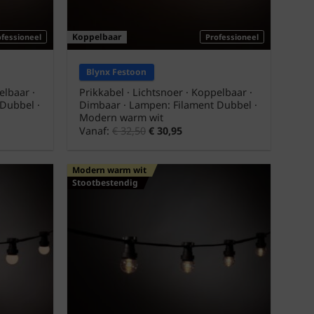
Koppelbaar
ofessioneel
Professioneel
Blynx Festoon
elbaar ·
Prikkabel · Lichtsnoer · Koppelbaar ·
Dubbel ·
Dimbaar · Lampen: Filament Dubbel ·
Modern warm wit
Vanaf:
€
32,50
€
30,95
Modern warm wit
Stootbestendig