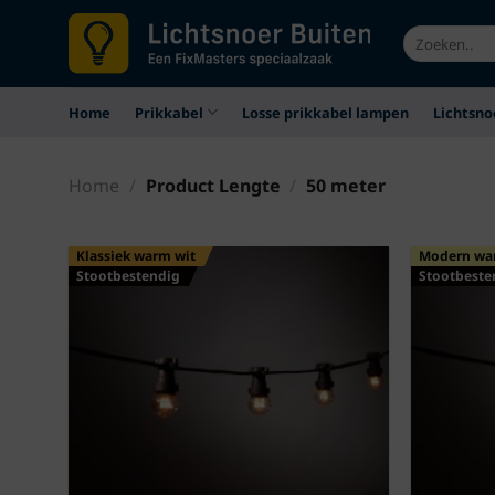
Ga
Zoeken
naar
naar:
inhoud
Home
Prikkabel
Losse prikkabel lampen
Lichtsno
Home
/
Product Lengte
/
50 meter
Klassiek warm wit
Modern wa
Stootbestendig
Stootbeste