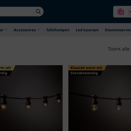
er
Accessoires
Tafellampen
Led kaarsen
Klantenservi
Toont alle
rm wit
Klassiek warm wit
ndig
Stootbestendig