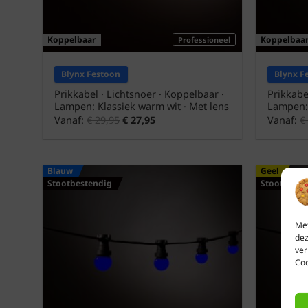
Koppelbaar
Koppelbaa
Professioneel
Blynx Festoon
Blynx F
Prikkabel · Lichtsnoer · Koppelbaar ·
Prikkabe
Lampen: Klassiek warm wit · Met lens
Lampen: 
Vanaf:
€
29,95
€
27,95
Vanaf:
€
Blauw
Geel
Stootbestendig
Stootbeste
Met
dez
ver
Coo