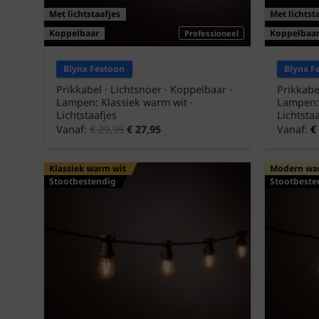
Met lichtstaafjes
Met lichtst
Koppelbaar
Koppelbaa
Professioneel
Blynx Festoon
Blynx F
Prikkabel · Lichtsnoer · Koppelbaar ·
Prikkabe
Lampen: Klassiek warm wit ·
Lampen:
Lichtstaafjes
Lichtstaa
Vanaf:
€
29,95
€
27,95
Vanaf:
€
Klassiek warm wit
Modern wa
Stootbestendig
Stootbeste