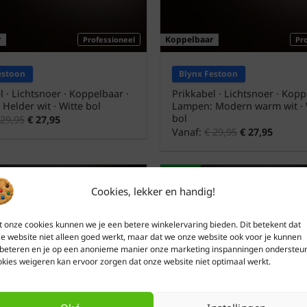
r
Koppelbaar
Professioneel
Pr
estoon
Blynx Festoon
l · Lichtsnoer · Koppelbaar ·
Prikkabel · Lichtsnoer · Kopp
Helder wit · Witte bol
Lampen: Modern warm wit · 
bol
29,95
€
27,95
Vanaf:
€
29,95
€
27,95
Groen
ndig
Stootbestendig
Cookies, lekker en handig!
 onze cookies kunnen we je een betere winkelervaring bieden. Dit betekent dat
e website niet alleen goed werkt, maar dat we onze website ook voor je kunnen
beteren en je op een anonieme manier onze marketing inspanningen ondersteu
kies weigeren kan ervoor zorgen dat onze website niet optimaal werkt.