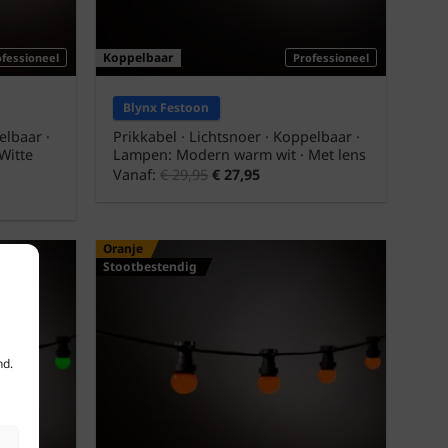
Koppelbaar
ofessioneel
Professioneel
Blynx Festoon
elbaar ·
Prikkabel · Lichtsnoer · Koppelbaar ·
Witte
Lampen: Modern warm wit · Met lens
Vanaf:
€
29,95
€
27,95
Oranje
Stootbestendig
nd.