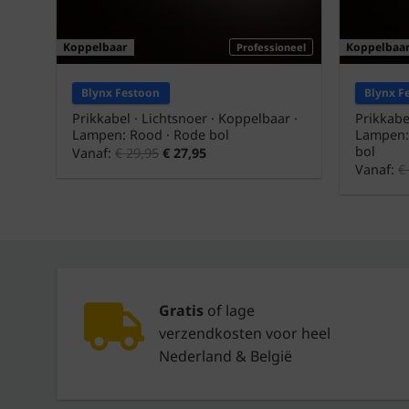
Koppelbaar
Koppelbaa
Professioneel
Blynx Festoon
Blynx F
Prikkabel · Lichtsnoer · Koppelbaar ·
Prikkabe
Lampen: Rood · Rode bol
Lampen:
bol
Vanaf:
€
29,95
€
27,95
Vanaf:
€
Gratis
of lage
verzendkosten voor heel
Nederland & België