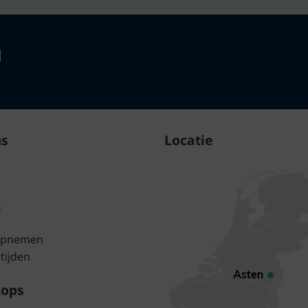
ns
Locatie
t
opnemen
tijden
hops