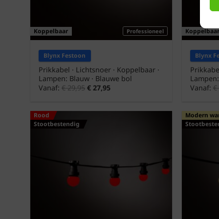
Koppelbaar
Koppelbaa
Professioneel
Blynx Festoon
Blynx F
Prikkabel · Lichtsnoer · Koppelbaar ·
Prikkabe
Lampen: Blauw · Blauwe bol
Lampen: 
Vanaf:
€
29,95
€
27,95
Vanaf:
€
Rood
Modern wa
Stootbestendig
Stootbeste