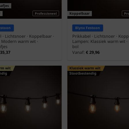
aafjes
r
Koppelbaar
Professioneel
Pr
estoon
Blynx Festoon
l · Lichtsnoer · Koppelbaar ·
Prikkabel · Lichtsnoer · Kopp
 Modern warm wit ·
Lampen: Klassiek warm wit ·
fjes
bol
35,37
Vanaf:
€
29,96
rm wit
Klassiek warm wit
ndig
Stootbestendig