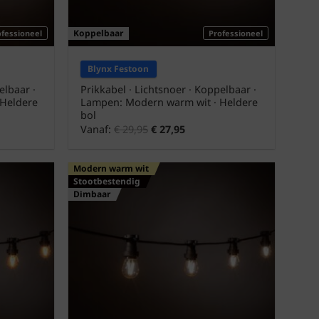
Koppelbaar
ofessioneel
Professioneel
Blynx Festoon
elbaar ·
Prikkabel · Lichtsnoer · Koppelbaar ·
 Heldere
Lampen: Modern warm wit · Heldere
bol
Vanaf:
€
29,95
€
27,95
Modern warm wit
Stootbestendig
Dimbaar