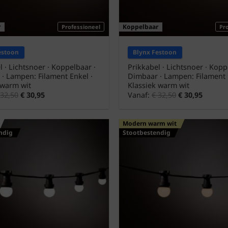
r
Koppelbaar
Professioneel
Pr
estoon
Blynx Festoon
l · Lichtsnoer · Koppelbaar ·
Prikkabel · Lichtsnoer · Kopp
· Lampen: Filament Enkel ·
Dimbaar · Lampen: Filament 
warm wit
Klassiek warm wit
32,50
€
30,95
Vanaf:
€
32,50
€
30,95
Modern warm wit
ndig
Stootbestendig