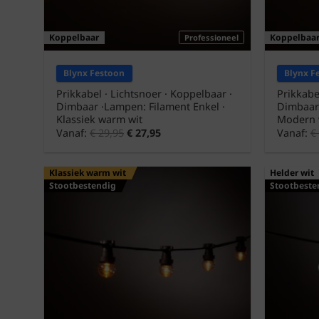
Koppelbaar
Koppelbaa
Professioneel
Blynx Festoon
Blynx F
Prikkabel · Lichtsnoer · Koppelbaar ·
Prikkabe
Dimbaar ·Lampen: Filament Enkel ·
Dimbaar 
Klassiek warm wit
Modern 
Vanaf:
€
29,95
€
27,95
Vanaf:
€
Klassiek warm wit
Helder wit
Stootbestendig
Stootbeste