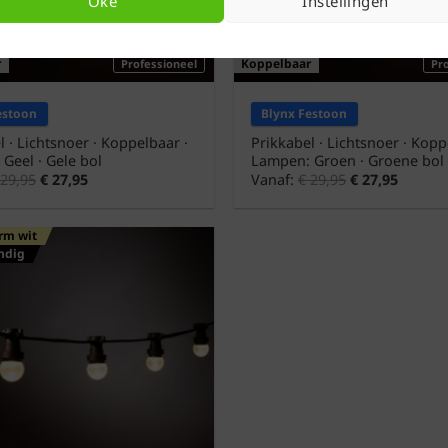
Oké
Instellingen
r
Koppelbaar
Professioneel
Pr
estoon
Blynx Festoon
l · Lichtsnoer · Koppelbaar ·
Prikkabel · Lichtsnoer · Kopp
Geel · Gele bol
Lampen: Groen · Groene bol
29,95
€
27,95
Vanaf:
€
29,95
€
27,95
rm wit
ndig