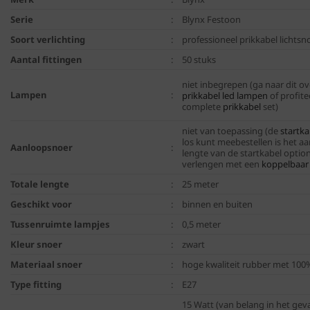
Serie
:
Blynx Festoon
Soort verlichting
:
professioneel prikkabel lichts
Aantal fittingen
:
50 stuks
niet inbegrepen (ga naar dit ov
Lampen
:
prikkabel led lampen
of profit
complete
prikkabel
set)
niet van toepassing (de
startka
los kunt meebestellen is het aa
Aanloopsnoer
:
lengte van de startkabel optio
verlengen met een
koppelbaar
Totale lengte
:
25 meter
Geschikt voor
:
binnen en buiten
Tussenruimte lampjes
:
0,5 meter
Kleur snoer
:
zwart
Materiaal snoer
:
hoge kwaliteit rubber met 100
Type fitting
:
E27
15 Watt (van belang in het geva