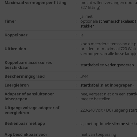
Maximaal vermogen per fitting
:
mocht willen vervangen door 
E27 fitting)
ja, met
Timer
:
optionele
schemerschakelaar
,
t
stekker
Koppelbaar
:
ja
koop meerdere items van dit p
Uitbreiden
:
breiden tot maximaal 720 Watt 
vermogen van alle losse lampjes
Koppelbare accessoires
:
startkabel
en
verlengsnoeren
beschikbaar
Beschermingsgraad
:
IP44
Energiebron
:
startkabel
(
niet inbegrepen
)
Adapter of aansluitsnoer
nee, vergeet niet om een
start
:
inbegrepen
mee te bestellen
Uitgangsvoltage adapter of
:
220-240 Volt / DC (uitgang
star
energiebron
Bedienbaar met app
:
ja, met optionele
slimme stekk
App beschikbaar voor
:
niet van toepassing