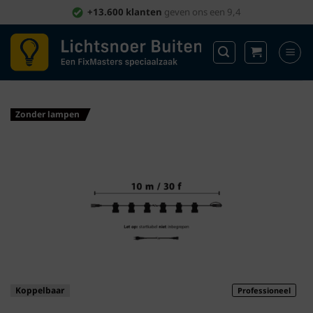
Ga
+13.600 klanten
geven ons een 9,4
naar
inhoud
Zonder lampen
Koppelbaar
Professioneel