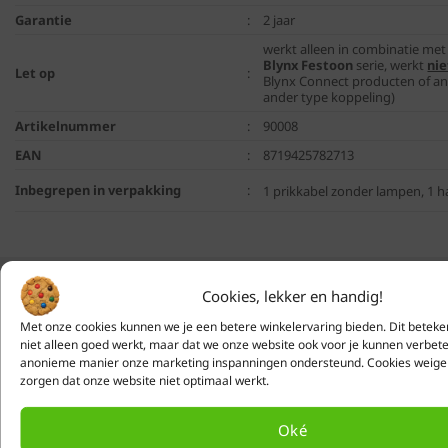
Garantie
:
2 jaar
werkt alleen in combinatie met
Blynx Festoon
serie, werkt
nie
Let op
:
Blynx Connect producten of an
ander type koppeling)
Artikelnummer
:
90008
EAN
:
8719425782713
Inbegrepen in verpakking
:
1 prikkabel zonder lampen, 1 h
Cookies, lekker en handig!
Met onze cookies kunnen we je een betere winkelervaring bieden. Dit beteke
Gratis
of lage (€ 3,95)
niet alleen goed werkt, maar dat we onze website ook voor je kunnen verbete
verzendkosten voor heel
anonieme manier onze marketing inspanningen ondersteund. Cookies weige
zorgen dat onze website niet optimaal werkt.
Nederland & België
Oké