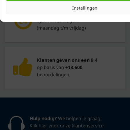
Instellingen
Binnen 24 uur
verzonden
tijdens werkdagen
(maandag t/m vrijdag)
Klanten geven ons een 9,4
op basis van
+13.600
beoordelingen
Hulp nodig?
We helpen je graag.
Klik hier
voor onze klantenservice