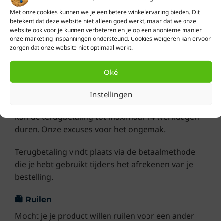
de verwerking.
Met onze cookies kunnen we je een betere winkelervaring bieden. Dit
betekent dat deze website niet alleen goed werkt, maar dat we onze
🫴 Terugbetaling
website ook voor je kunnen verbeteren en je op een anonieme manier
onze marketing inspanningen ondersteund. Cookies weigeren kan ervoor
De terugbetaling van het verschuldigde
zorgen dat onze website niet optimaal werkt.
orderbedrag vindt normaal gesproken plaats
binnen 10 werkdagen na ontvangst van je
Oké
retourzending.
Instellingen
In de piekdrukte periode november en december,
kan de terugbetaling tot maximaal 14 werkdagen
duren. Onze excuses voor het ongemak.
Terugbetaling vindt plaats via de betaalmethode
die je hebt gebruikt tijdens het afrekenen van je
bestelling.
🛍 Ruilen
Mocht je je product willen ruilen voor een ander