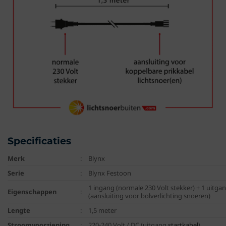
Specificaties
Merk
:
Blynx
Serie
:
Blynx Festoon
1 ingang (normale 230 Volt stekker) + 1 uitga
Eigenschappen
:
(aansluiting voor bolverlichting snoeren)
Lengte
:
1,5 meter
Stroomvoorziening
:
220-240 Volt / DC (uitgang
startkabel
)