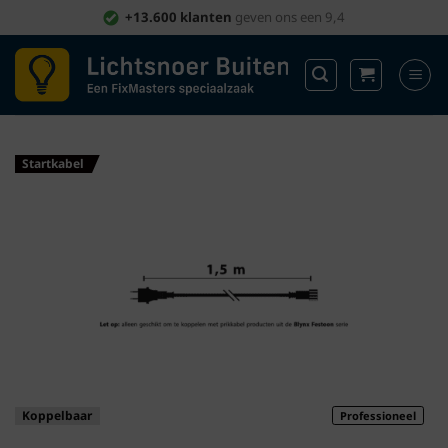
Ga
+13.600 klanten
geven ons een 9,4
naar
inhoud
Startkabel
Koppelbaar
Professioneel