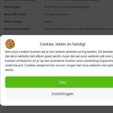
Vermogen
:
720 Watt (maximale belasting)
Geschikt voor
:
binnen en buiten
Kleur snoer
:
zwart
Materiaal snoer
:
hoge kwaliteit rubber met 100% koperen ker
ja, met
Timer
:
optionele
schemerschakelaar
,
tijdschakelaar
o
Cookies, lekker en handig!
stekker
Beschermingsgraad
:
IP44
Met onze cookies kunnen we je een betere winkelervaring bieden. Dit beteke
dat deze website niet alleen goed werkt, maar dat we onze website ook voor 
Garantie
:
2 jaar
kunnen verbeteren en je op een anonieme manier onze marketing inspanni
ondersteund. Cookies weigeren kan ervoor zorgen dat onze website niet opt
werkt alleen in combinatie met producten uit
werkt.
Blynx Festoon
serie, werkt
niet
in combinati
Let op
:
Blynx Connect producten of andere merken (i
ander type koppeling)
Oké
Artikelnummer
:
10730
EAN
:
8719425780610
Instellingen
Inbegrepen in
:
1 startkabel, 1 handleiding
verpakking