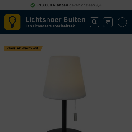
Ga
+13.600 klanten
geven ons een 9,4
naar
inhoud
Klassiek warm wit