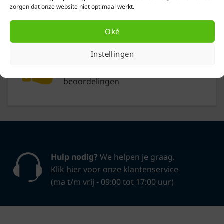
(maandag t/m vrijdag)
zorgen dat onze website niet optimaal werkt.
Oké
Instellingen
Klanten geven ons een 9,4
op basis van
+13.600
beoordelingen
Hulp nodig?
We helpen je graag.
Klik hier
voor onze klantenservice
(ma t/m vrij - 09:00 tot 17:00 uur)