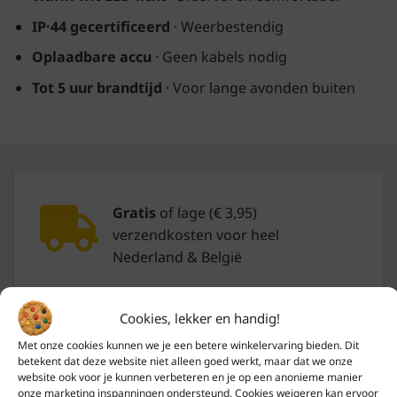
IP·44 gecertificeerd
· Weerbestendig
Oplaadbare accu
· Geen kabels nodig
Tot 5 uur brandtijd
· Voor lange avonden buiten
Gratis
of lage (€ 3,95)
verzendkosten voor heel
Nederland & België
Cookies, lekker en handig!
Met onze cookies kunnen we je een betere winkelervaring bieden. Dit
Binnen 24 uur
verzonden
betekent dat deze website niet alleen goed werkt, maar dat we onze
tijdens werkdagen
website ook voor je kunnen verbeteren en je op een anonieme manier
onze marketing inspanningen ondersteund. Cookies weigeren kan ervoor