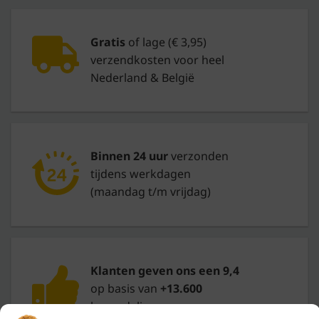
Gratis
of lage (€ 3,95)
verzendkosten voor heel
Nederland & België
Binnen 24 uur
verzonden
tijdens werkdagen
(maandag t/m vrijdag)
Klanten geven ons een 9,4
op basis van
+13.600
beoordelingen