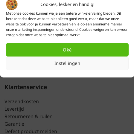
Cookies, lekker en handig!
Met onze cookies kunnen we je een betere winkelervaring bieden. Dit
betekent dat deze website niet alleen goed werkt, maar dat we onze
website ook voor je kunnen verbeteren en je op een anonieme manier
onze marketing inspanningen ondersteund. Cookies weigeren kan ervoor
zorgen dat onze website niet optimaal werkt.
Hulp nodig?
We helpen je graag.
Klik hier
voor onze klantenservice
Oké
(ma t/m vrij - 09:00 tot 17:00 uur)
Instellingen
Klantenservice
Verzendkosten
Levertijd
Retourneren & ruilen
Garantie
Defect product melden